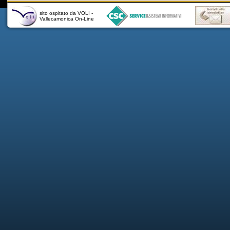
sito ospitato da VOLI -
Vallecamonica On-Line