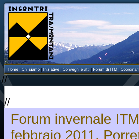
Home
|
Chi siamo
|
Iniziative
|
Convegni e atti
|
Forum di ITM
|
Coordina
//
//
Forum invernale ITM
febbraio 2011, Porre