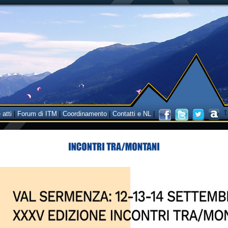
 atti
|
Forum di ITM
|
Coordinamento
|
Contatti e NL
|