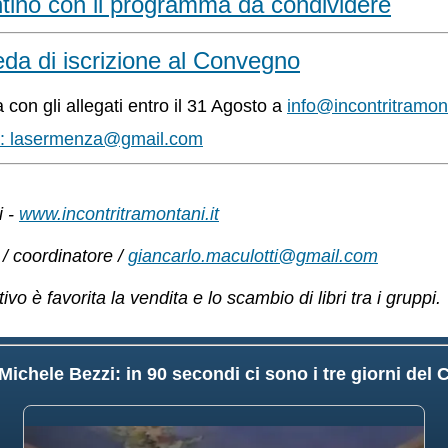
antino con il programma da condividere
eda di iscrizione al Convegno
 con gli allegati entro il 31 Agosto a
info@incontritramont
vo: lasermenza@gmail.com
i -
www.incontritramontani.it
 / coordinatore /
giancarlo.maculotti@gmail.com
vo è favorita la vendita e lo scambio di libri tra i gruppi.
Michele Bezzi: in 90 secondi ci sono i tre giorni de