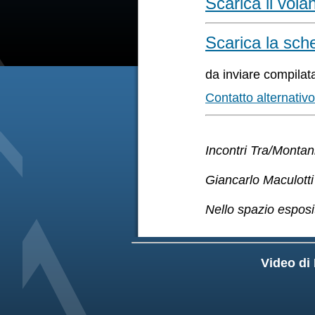
Scarica il vol
Scarica la sch
da inviare compilata
Contatto alternati
Incontri Tra/Montan
Giancarlo Maculotti
Nello spazio espositi
Video di 