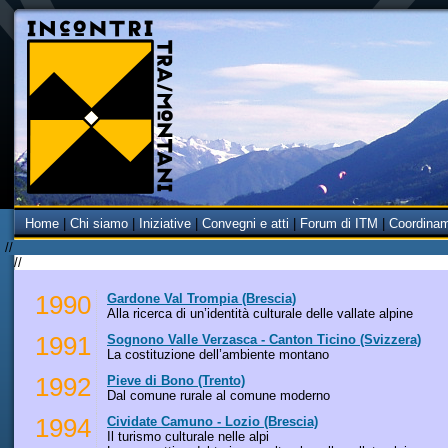
Home
|
Chi siamo
|
Iniziative
|
Convegni e atti
|
Forum di ITM
|
Coordina
//
//
1990
Gardone Val Trompia (Brescia)
Alla ricerca di un’identità culturale delle vallate alpine
1991
Sognono Valle Verzasca - Canton Ticino (Svizzera)
La costituzione dell’ambiente montano
1992
Pieve di Bono (Trento)
Dal comune rurale al comune moderno
1994
Cividate Camuno - Lozio (Brescia)
Il turismo culturale nelle alpi