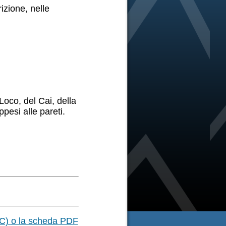
rizione, nelle
oco, del Cai, della
ppesi alle pareti.
OC)
o la scheda PDF