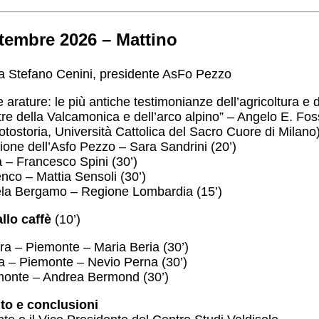
tembre 2026 – Mattino
a Stefano Cenini, presidente AsFo Pezzo
 arature: le più antiche testimonianze dell’agricoltura e
stre della Valcamonica e dell’arco alpino” – Angelo E. Fos
otostoria, Università Cattolica del Sacro Cuore di Milano)
tione dell’Asfo Pezzo – Sara Sandrini (20’)
 – Francesco Spini (30’)
co – Mattia Sensoli (30’)
ela Bergamo – Regione Lombardia (15’)
llo caffè
(10’)
a – Piemonte – Maria Beria (30’)
 – Piemonte – Nevio Perna (30’)
nte – Andrea Bermond (30’)
ito e conclusioni