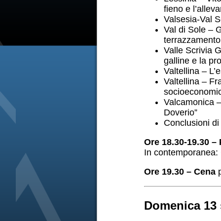
fieno e l’alle
Valsesia-Val S
Val di Sole – 
terrazzamento 
Valle Scrivia 
galline e la p
Valtellina – L’
Valtellina – Fr
socioeconomico
Valcamonica – P
Doverio”
Conclusioni di
Ore 18.30-19.30 –
In contemporanea: 
Ore 19.30 – Cena
p
Domenica 13 