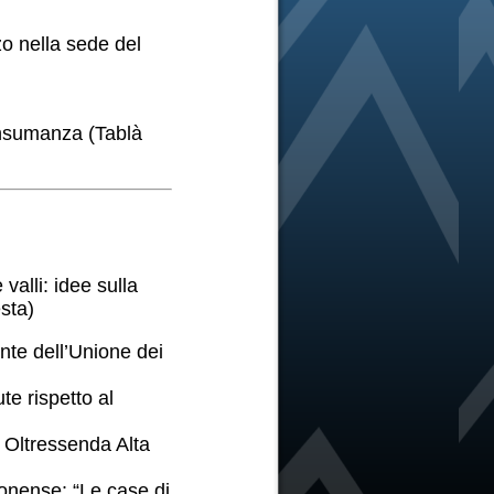
o nella sede del
Transumanza (Tablà
valli: idee sulla
sta)
nte dell’Unione dei
te rispetto al
i Oltressenda Alta
onense: “Le case di