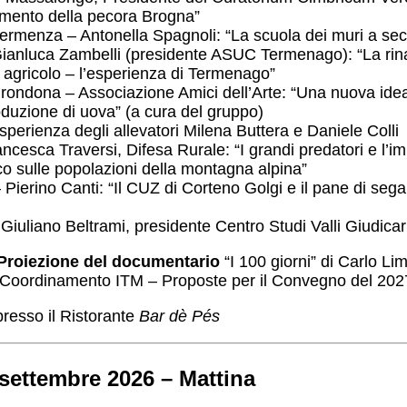
vamento della pecora Brogna”
ermenza – Antonella Spagnoli: “La scuola dei muri a sec
Gianluca Zambelli (presidente ASUC Termenago): “La rina
agricolo – l’esperienza di Termenago”
Grondona – Associazione Amici dell’Arte: “Una nuova idea
roduzione di uova” (a cura del gruppo)
esperienza degli allevatori Milena Buttera e Daniele Colli
ancesca Traversi, Difesa Rurale: “I grandi predatori e l’i
 sulle popolazioni della montagna alpina”
ierino Canti: “Il CUZ di Corteno Golgi e il pane di segale
 Giuliano Beltrami, presidente Centro Studi Valli Giudicar
 Proiezione del documentario
“I 100 giorni” di Carlo Li
Coordinamento ITM – Proposte per il Convegno del 202
resso il Ristorante
Bar dè Pés
settembre 2026 – Mattina