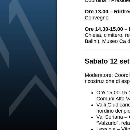
Coordina il Preside
Ore 13.00 – Rinfr
Convegno
Ore 14.30-15.00 – 
Chiesa, cimitero, re
Balini), Museo Ca d
Sabato 12 se
Moderatore: Coordina
ricostruzione di es
Ore 15.00-15.1
Comuni Alta Va
Valli Giudicar
riordino dei pi
Val Seriana – 
“Valzurio”, re
Lessinia – Vi