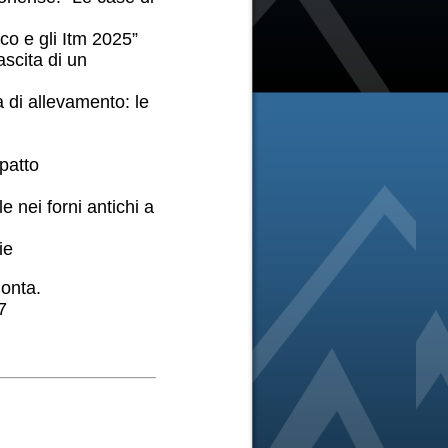
co e gli Itm 2025”
scita di un
 di allevamento: le
mpatto
 nei forni antichi a
ie
monta.
7