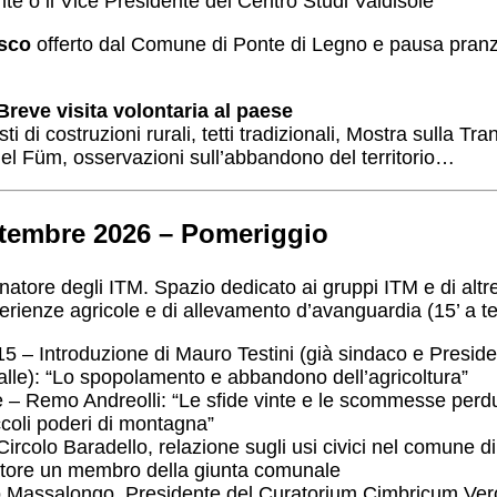
nte o il Vice Presidente del Centro Studi Valdisole
esco
offerto dal Comune di Ponte di Legno e pausa pranz
Breve visita volontaria al paese
sti di costruzioni rurali, tetti tradizionali, Mostra sulla 
el Füm, osservazioni sull’abbandono del territorio…
ttembre 2026 – Pomeriggio
tore degli ITM. Spazio dedicato ai gruppi ITM e di altre 
perienze agricole e di allevamento d’avanguardia (15’ a te
5 – Introduzione di Mauro Testini (già sindaco e Preside
lle): “Lo spopolamento e abbandono dell’agricoltura”
ie – Remo Andreolli: “Le sfide vinte e le scommesse perdu
ccoli poderi di montagna”
Circolo Baradello, relazione sugli usi civici nel comune d
latore un membro della giunta comunale
to Massalongo, Presidente del Curatorium Cimbricum Ver